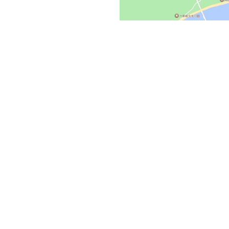
80号汇智地大厦
庄