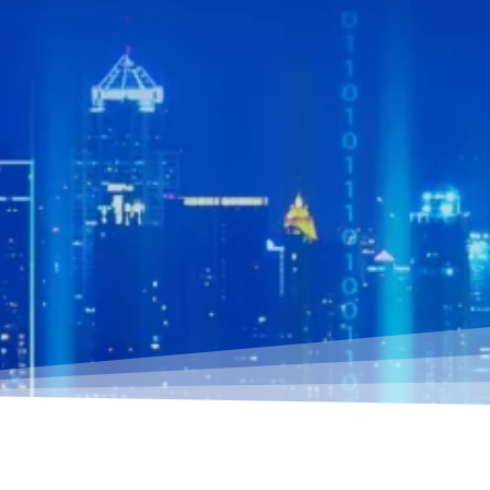
l
o
g
o
+
网
异
站
差
，
部