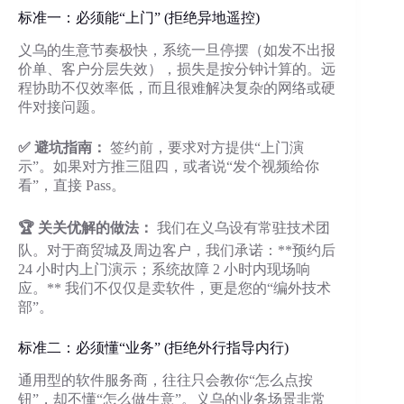
标准一：必须能“上门” (拒绝异地遥控)
义乌的生意节奏极快，系统一旦停摆（如发不出报
价单、客户分层失效），损失是按分钟计算的。远
程协助不仅效率低，而且很难解决复杂的网络或硬
件对接问题。
✅ 避坑指南：
签约前，要求对方提供“上门演
示”。如果对方推三阻四，或者说“发个视频给你
看”，直接 Pass。
🏆 关关优解的做法：
我们在义乌设有常驻技术团
队。对于商贸城及周边客户，我们承诺：**预约后
24 小时内上门演示；系统故障 2 小时内现场响
应。** 我们不仅仅是卖软件，更是您的“编外技术
部”。
标准二：必须懂“业务” (拒绝外行指导内行)
通用型的软件服务商，往往只会教你“怎么点按
钮”，却不懂“怎么做生意”。义乌的业务场景非常