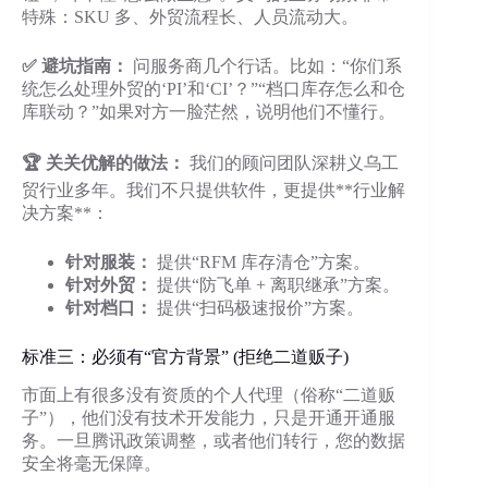
特殊：SKU 多、外贸流程长、人员流动大。
✅ 避坑指南：
问服务商几个行话。比如：“你们系
统怎么处理外贸的‘PI’和‘CI’？”“档口库存怎么和仓
库联动？”如果对方一脸茫然，说明他们不懂行。
🏆 关关优解的做法：
我们的顾问团队深耕义乌工
贸行业多年。我们不只提供软件，更提供**行业解
决方案**：
针对服装：
提供“RFM 库存清仓”方案。
针对外贸：
提供“防飞单 + 离职继承”方案。
针对档口：
提供“扫码极速报价”方案。
标准三：必须有“官方背景” (拒绝二道贩子)
市面上有很多没有资质的个人代理（俗称“二道贩
子”），他们没有技术开发能力，只是开通开通服
务。一旦腾讯政策调整，或者他们转行，您的数据
安全将毫无保障。